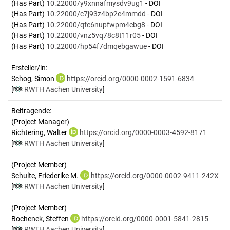
(Has Part)
10.22000/y9xnnafmysdv9ug1
- DOI
(Has Part)
10.22000/c7j93z4bp2e4mmdd
- DOI
(Has Part)
10.22000/qfc6nupfwpm4ebg8
- DOI
(Has Part)
10.22000/vnz5vq78c8t11r05
- DOI
(Has Part)
10.22000/hp54f7dmqebgawue
- DOI
Ersteller/in:
Schog, Simon
https://orcid.org/0000-0002-1591-6834
[
RWTH Aachen University
]
Beitragende:
(Project Manager)
Richtering, Walter
https://orcid.org/0000-0003-4592-8171
[
RWTH Aachen University
]
(Project Member)
Schulte, Friederike M.
https://orcid.org/0000-0002-9411-242X
[
RWTH Aachen University
]
(Project Member)
Bochenek, Steffen
https://orcid.org/0000-0001-5841-2815
[
RWTH Aachen University
]