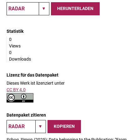
HERUNTERLADEN
Statistik
0
Views
0
Downloads
Lizenz für das Datenpaket
Dieses Werk ist lizenziert unter
CC BY 4.0
Datenpaket zitieren
KOPIEREN
Schog, Simon (2025): Data belonging to the Publication: "From