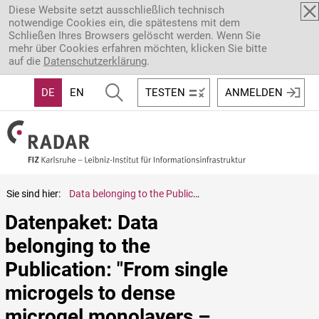
Direkt zum Inhalt
Diese Website setzt ausschließlich technisch
notwendige Cookies ein, die spätestens mit dem
Schließen Ihres Browsers gelöscht werden. Wenn Sie
mehr über Cookies erfahren möchten, klicken Sie bitte
auf die
Datenschutzerklärung
.
DE
EN
TESTEN
ANMELDEN
Sie sind hier:
Data belonging to the Publication: "From single microgels to dense microgel monolayers – investigation by atomic force microscopy"
Datenpaket: Data 
belonging to the 
Publication: "From single 
microgels to dense 
microgel monolayers – 