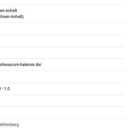
en-Anhalt
achsen-Anhalt)
rofessorum-halensis.de/
 - 1.0
-Wittenberg