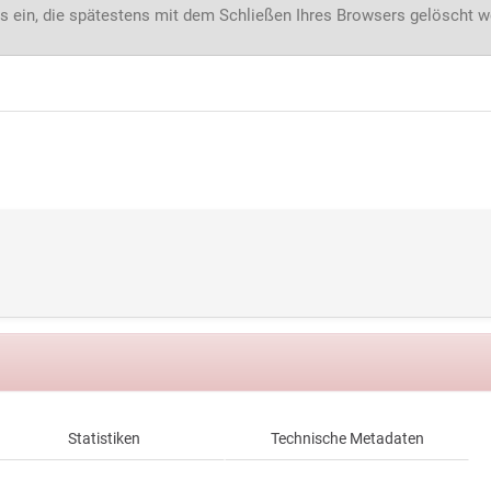
s ein, die spätestens mit dem Schließen Ihres Browsers gelöscht 
Statistiken
Technische Metadaten