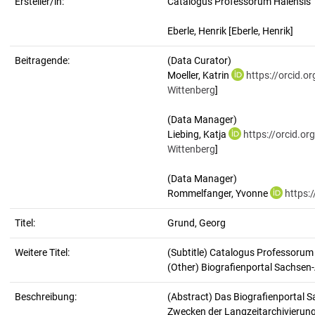
Ersteller/in:
Catalogus Professorum Halensis
Eberle, Henrik
[Eberle, Henrik]
Beitragende:
(Data Curator)
Moeller, Katrin
https://orcid.
Wittenberg
]
(Data Manager)
Liebing, Katja
https://orcid.o
Wittenberg
]
(Data Manager)
Rommelfanger, Yvonne
https:
Titel:
Grund, Georg
Weitere Titel:
(Subtitle) Catalogus Professorum
(Other) Biografienportal Sachsen
Beschreibung:
(Abstract)
Das Biografienportal S
Zwecken der Langzeitarchivierung