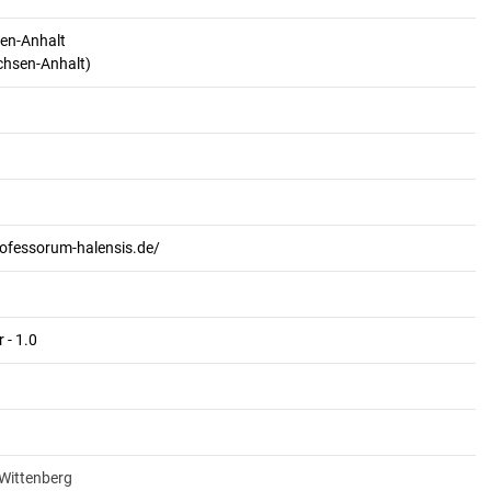
en-Anhalt
achsen-Anhalt)
rofessorum-halensis.de/
 - 1.0
-Wittenberg