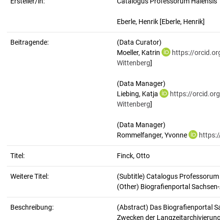
Ersteller/in:
Catalogus Professorum Halensis
Eberle, Henrik
[Eberle, Henrik]
Beitragende:
(Data Curator)
Moeller, Katrin
https://orcid.
Wittenberg
]
(Data Manager)
Liebing, Katja
https://orcid.o
Wittenberg
]
(Data Manager)
Rommelfanger, Yvonne
https:
Titel:
Finck, Otto
Weitere Titel:
(Subtitle) Catalogus Professorum
(Other) Biografienportal Sachsen
Beschreibung:
(Abstract)
Das Biografienportal S
Zwecken der Langzeitarchivierung