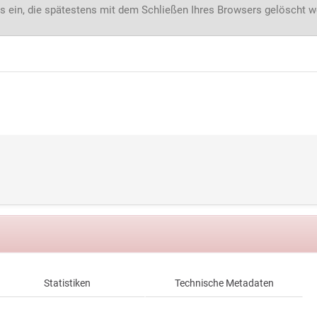
s ein, die spätestens mit dem Schließen Ihres Browsers gelöscht 
Statistiken
Technische Metadaten