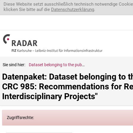
Direkt zum Inhalt
Diese Website setzt ausschließlich technisch notwendige Cookie
klicken Sie bitte auf die
Datenschutzerklärung
.
Sie sind hier:
Dataset belonging to the publication "Data-Producing Methods in CRC 985: Recommendations for Research Data Management in Large Interdisciplinary Projects"
Datenpaket: Dataset belonging to t
CRC 985: Recommendations for Re
Interdisciplinary Projects"
Zugriffsrechte: