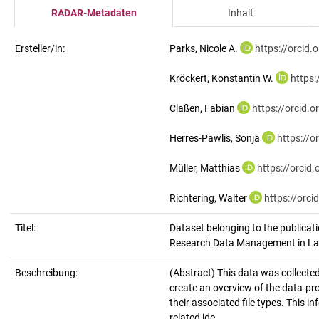
RADAR-Metadaten
Inhalt
Ersteller/in:
Parks, Nicole A.
https://orcid
Kröckert, Konstantin W.
https
Claßen, Fabian
https://orcid.
Herres-Pawlis, Sonja
https://
Müller, Matthias
https://orci
Richtering, Walter
https://orc
Titel:
Dataset belonging to the publica
Research Data Management in Larg
Beschreibung:
(Abstract)
This data was collected
create an overview of the data-p
their associated file types. This 
related ide...