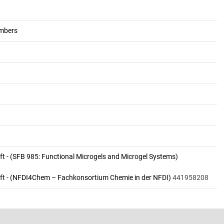
embers
 - (SFB 985: Functional Microgels and Microgel Systems)
t - (NFDI4Chem – Fachkonsortium Chemie in der NFDI)
441958208