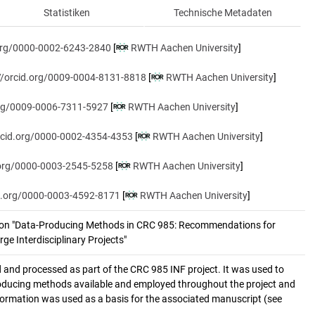
Statistiken
Technische Metadaten
.org/0000-0002-6243-2840
[
RWTH Aachen University
]
://orcid.org/0009-0004-8131-8818
[
RWTH Aachen University
]
org/0009-0006-7311-5927
[
RWTH Aachen University
]
orcid.org/0000-0002-4354-4353
[
RWTH Aachen University
]
d.org/0000-0003-2545-5258
[
RWTH Aachen University
]
id.org/0000-0003-4592-8171
[
RWTH Aachen University
]
tion "Data-Producing Methods in CRC 985: Recommendations for 
e Interdisciplinary Projects"
 and processed as part of the CRC 985 INF project. It was used to
roducing methods available and employed throughout the project and
information was used as a basis for the associated manuscript (see