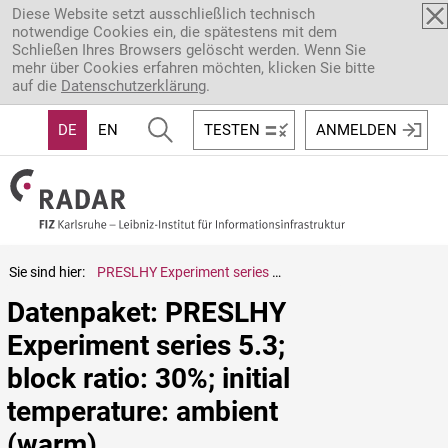
Direkt zum Inhalt
Diese Website setzt ausschließlich technisch
notwendige Cookies ein, die spätestens mit dem
Schließen Ihres Browsers gelöscht werden. Wenn Sie
mehr über Cookies erfahren möchten, klicken Sie bitte
auf die
Datenschutzerklärung
.
DE
EN
TESTEN
ANMELDEN
Sie sind hier:
PRESLHY Experiment series 5.3; block ratio: 30%; initial temperature: ambient (warm)
Datenpaket: PRESLHY 
Experiment series 5.3; 
block ratio: 30%; initial 
temperature: ambient 
(warm)