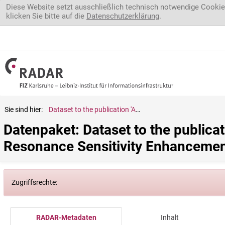
Direkt zum Inhalt
Diese Website setzt ausschließlich technisch notwendige Cookie
klicken Sie bitte auf die
Datenschutzerklärung
.
Sie sind hier:
Dataset to the publication 'Automatic Adaptive Gain for Magnetic Resonance Sensitivity Enhancement'
Datenpaket: Dataset to the publicat
Resonance Sensitivity Enhancemen
Zugriffsrechte:
RADAR-Metadaten
Inhalt