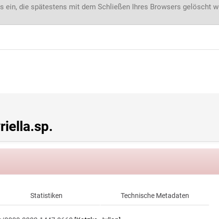
s ein, die spätestens mit dem Schließen Ihres Browsers gelöscht 
ella.sp.
Statistiken
Technische Metadaten