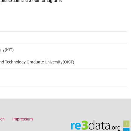
d phase contrast 32-bit tomograms
ogy(KIT)
and Technology Graduate University(OIST)
gen
Impressum