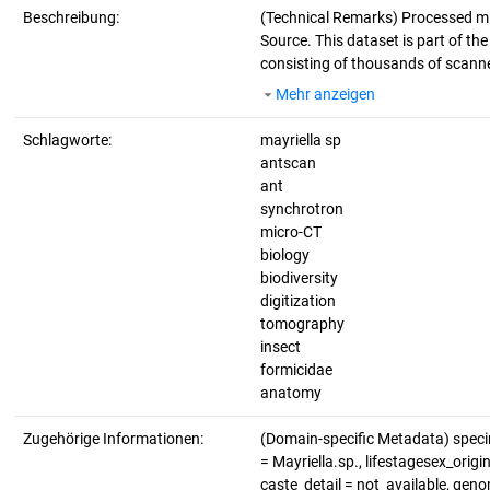
Beschreibung:
(Technical Remarks)
Processed mi
Source. This dataset is part of th
consisting of thousands of scanne
Mehr anzeigen
Schlagworte:
mayriella sp
antscan
ant
synchrotron
micro-CT
biology
biodiversity
digitization
tomography
insect
formicidae
anatomy
Zugehörige Informationen:
(Domain-specific Metadata) spec
= Mayriella.sp., lifestagesex_origi
caste_detail = not_available, gen