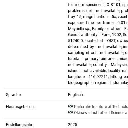
for_more_specimen = OIST 01, spe
problems_det = not_available, pro
tray_15, magnification = 5x, voxel_
exposure_time_per_frame = 0.01 s,
Mayriella sp., Family_or_other = F
Genus_authority = Forel, 1902, So
51240.0, located_at = OIST, owned
determined_by = not_available, inse
sampling_effort = not_available, d
habitat = primary rainforest, micro
not_available, country = Malaysia
island = not_available, locality_n
longitude = 116.97211, latlong_erro
biogeographic_region = Indomala
Sprache:
Englisch
Herausgeber/in:
Karlsruhe Institute of Technol
Okinawa Institute of Science 
Erstellungsjahr:
2025