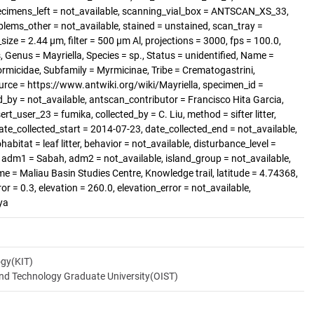
cimens_left = not_available, scanning_vial_box = ANTSCAN_XS_33,
blems_other = not_available, stained = unstained, scan_tray =
size = 2.44 µm, filter = 500 µm Al, projections = 3000, fps = 100.0,
 Genus = Mayriella, Species = sp., Status = unidentified, Name =
ormicidae, Subfamily = Myrmicinae, Tribe = Crematogastrini,
urce = https://www.antwiki.org/wiki/Mayriella, specimen_id =
_by = not_available, antscan_contributor = Francisco Hita Garcia,
rt_user_23 = fumika, collected_by = C. Liu, method = sifter litter,
ate_collected_start = 2014-07-23, date_collected_end = not_available,
habitat = leaf litter, behavior = not_available, disturbance_level =
, adm1 = Sabah, adm2 = not_available, island_group = not_available,
ame = Maliau Basin Studies Centre, Knowledge trail, latitude = 4.74368,
r = 0.3, elevation = 260.0, elevation_error = not_available,
ya
ogy(KIT)
and Technology Graduate University(OIST)