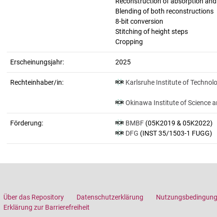
Reconstruction of absorption an
Blending of both reconstructions
8-bit conversion
Stitching of height steps
Cropping
Erscheinungsjahr:
2025
Rechteinhaber/in:
Karlsruhe Institute of Technol
Okinawa Institute of Science 
Förderung:
BMBF
(05K2019 & 05K2022)
DFG
(INST 35/1503-1 FUGG)
Über das Repository
Datenschutzerklärung
Nutzungsbedingun
Erklärung zur Barrierefreiheit