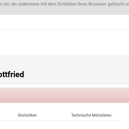
s ein, die spätestens mit dem Schließen Ihres Browsers gelöscht 
ttfried
Statistiken
Technische Metadaten