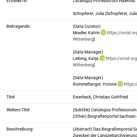
Ersteller/in:
Catalogus Professorum Halensis
Schopferer, Julia
[Schopferer, Juli
Beitragende:
(Data Curator)
Moeller, Katrin
https://orcid.
Wittenberg
]
(Data Manager)
Liebing, Katja
https://orcid.o
Wittenberg
]
(Data Manager)
Rommelfanger, Yvonne
https:
Titel:
Ewerbeck, Christian Gottfried
Weitere Titel:
(Subtitle) Catalogus Professorum
(Other) Biografienportal Sachsen
Beschreibung:
(Abstract)
Das Biografienportal S
Zwecken der Langzeitarchivierung