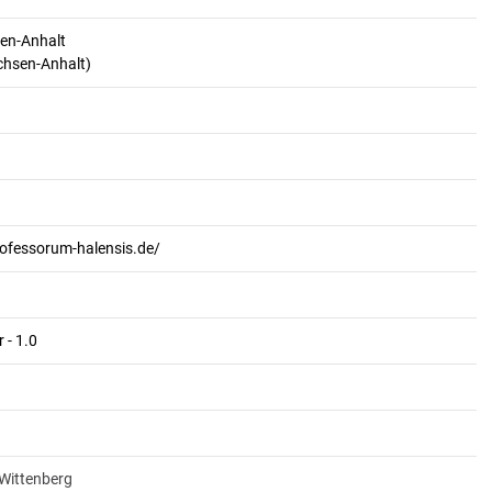
en-Anhalt
achsen-Anhalt)
rofessorum-halensis.de/
 - 1.0
-Wittenberg