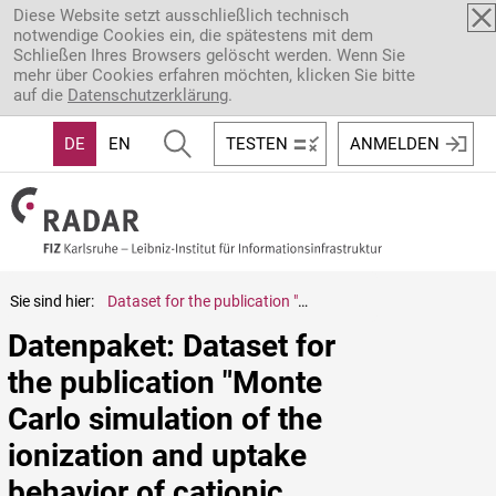
Direkt zum Inhalt
Diese Website setzt ausschließlich technisch
notwendige Cookies ein, die spätestens mit dem
Schließen Ihres Browsers gelöscht werden. Wenn Sie
mehr über Cookies erfahren möchten, klicken Sie bitte
auf die
Datenschutzerklärung
.
DE
EN
TESTEN
ANMELDEN
Sie sind hier:
Dataset for the publication "Monte Carlo simulation of the ionization and uptake behavior of cationic oligomers into pH-responsive polyelectrolyte microgels of opposite charge - a model for oligopeptide uptake and release"
Datenpaket: Dataset for 
the publication "Monte 
Carlo simulation of the 
ionization and uptake 
behavior of cationic 