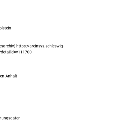
olstein
sarchiv) https://arcinsys.schleswig-
n?detailid=v111700
en-Anhalt
schungsdaten