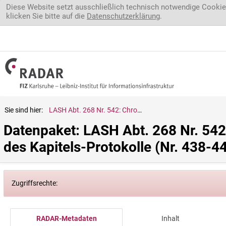
Direkt zum Inhalt
Diese Website setzt ausschließlich technisch notwendige Cookie
klicken Sie bitte auf die
Datenschutzerklärung
.
Sie sind hier:
LASH Abt. 268 Nr. 542: Chronologischer Index zu den Bänden 35-42 des Kapitels-Protokolle (Nr. 438-445)
Datenpaket: LASH Abt. 268 Nr. 542
des Kapitels-Protokolle (Nr. 438-4
Zugriffsrechte:
RADAR-Metadaten
Inhalt