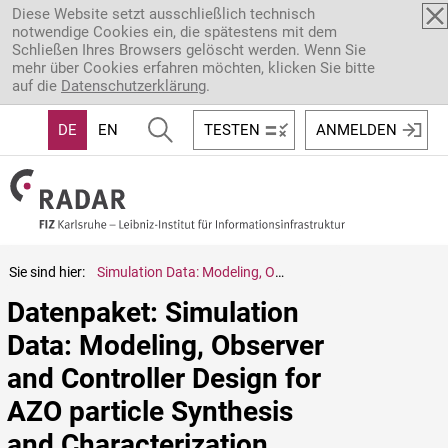
Direkt zum Inhalt
Diese Website setzt ausschließlich technisch
notwendige Cookies ein, die spätestens mit dem
Schließen Ihres Browsers gelöscht werden. Wenn Sie
mehr über Cookies erfahren möchten, klicken Sie bitte
auf die
Datenschutzerklärung
.
DE
EN
TESTEN
ANMELDEN
Sie sind hier:
Simulation Data: Modeling, Observer and Controller Design for AZO particle Synthesis and Characterization
Datenpaket: Simulation 
Data: Modeling, Observer 
and Controller Design for 
AZO particle Synthesis 
and Characterization