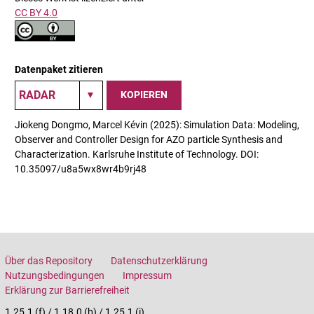
CC BY 4.0
Datenpaket zitieren
KOPIEREN
Jiokeng Dongmo, Marcel Kévin (2025): Simulation Data: Modeling,
Observer and Controller Design for AZO particle Synthesis and
Characterization. Karlsruhe Institute of Technology. DOI:
10.35097/u8a5wx8wr4b9rj48
Über das Repository
Datenschutzerklärung
Nutzungsbedingungen
Impressum
Erklärung zur Barrierefreiheit
1.25.1 (f) / 1.18.0 (b) / 1.25.1 (i)