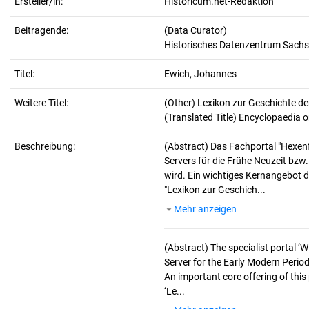
Ersteller/in:
Historicum.net-Redaktion
Beitragende:
(Data Curator)
Historisches Datenzentrum Sachs
Titel:
Ewich, Johannes
Weitere Titel:
(Other) Lexikon zur Geschichte d
(Translated Title) Encyclopaedia o
Beschreibung:
(Abstract)
Das Fachportal "Hexen
Servers für die Frühe Neuzeit bzw
wird. Ein wichtiges Kernangebot d
"Lexikon zur Geschich...
Mehr anzeigen
(Abstract)
The specialist portal 
Server for the Early Modern Period
An important core offering of this
‘Le...