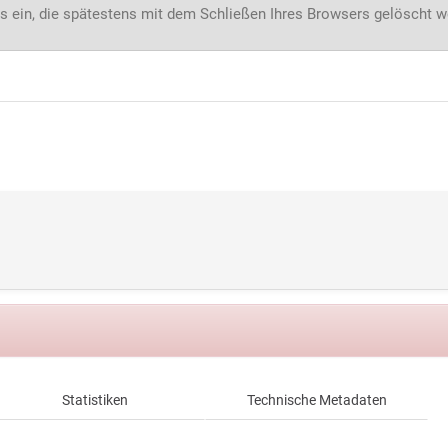
s ein, die spätestens mit dem Schließen Ihres Browsers gelöscht 
Statistiken
Technische Metadaten