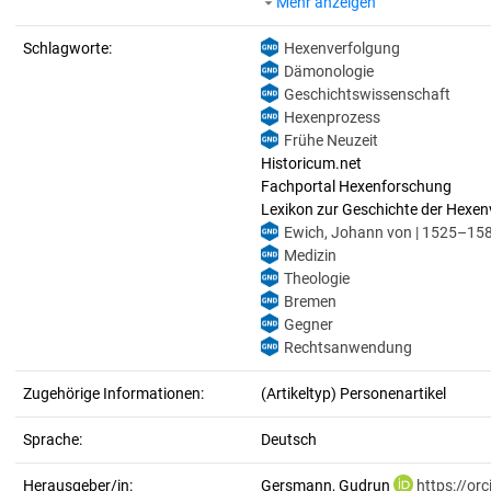
Mehr anzeigen
Schlagworte:
Hexenverfolgung
Dämonologie
Geschichtswissenschaft
Hexenprozess
Frühe Neuzeit
Historicum.net
Fachportal Hexenforschung
Lexikon zur Geschichte der Hexen
Ewich, Johann von | 1525–1588
Medizin
Theologie
Bremen
Gegner
Rechtsanwendung
Zugehörige Informationen:
(Artikeltyp) Personenartikel
Sprache:
Deutsch
Herausgeber/in:
Gersmann, Gudrun
https://or