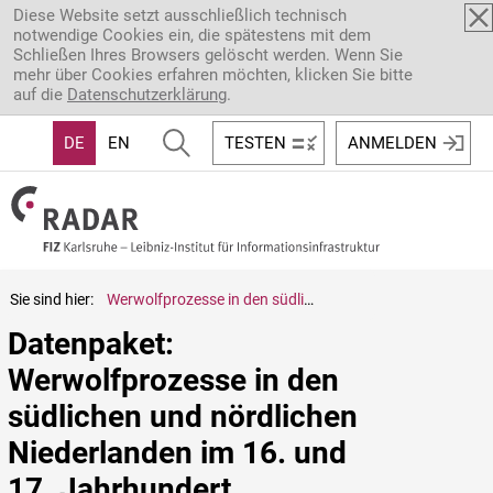
Direkt zum Inhalt
Diese Website setzt ausschließlich technisch
notwendige Cookies ein, die spätestens mit dem
Schließen Ihres Browsers gelöscht werden. Wenn Sie
mehr über Cookies erfahren möchten, klicken Sie bitte
auf die
Datenschutzerklärung
.
DE
EN
TESTEN
ANMELDEN
Sie sind hier:
Werwolfprozesse in den südlichen und nördlichen Niederlanden im 16. und 17. Jahrhundert
Datenpaket: 
Werwolfprozesse in den 
südlichen und nördlichen 
Niederlanden im 16. und 
17. Jahrhundert