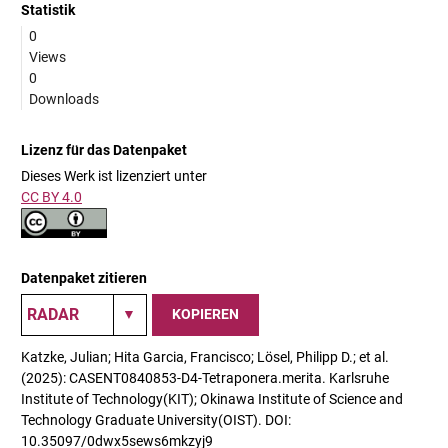
Statistik
0
Views
0
Downloads
Lizenz für das Datenpaket
Dieses Werk ist lizenziert unter
CC BY 4.0
Datenpaket zitieren
KOPIEREN
Katzke, Julian; Hita Garcia, Francisco; Lösel, Philipp D.; et al.
(2025): CASENT0840853-D4-Tetraponera.merita. Karlsruhe
Institute of Technology(KIT); Okinawa Institute of Science and
Technology Graduate University(OIST). DOI:
10.35097/0dwx5sews6mkzyj9