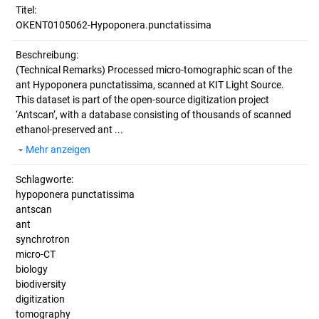
Titel:
OKENT0105062-Hypoponera.punctatissima
Beschreibung:
(Technical Remarks)
Processed micro-tomographic scan of the
ant Hypoponera punctatissima, scanned at KIT Light Source.
This dataset is part of the open-source digitization project
‘Antscan’, with a database consisting of thousands of scanned
ethanol-preserved ant ...
Mehr anzeigen
Schlagworte:
hypoponera punctatissima
antscan
ant
synchrotron
micro-CT
biology
biodiversity
digitization
tomography