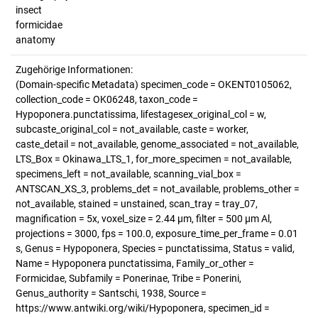
insect
formicidae
anatomy
Zugehörige Informationen:
(Domain-specific Metadata) specimen_code = OKENT0105062,
collection_code = OK06248, taxon_code =
Hypoponera.punctatissima, lifestagesex_original_col = w,
subcaste_original_col = not_available, caste = worker,
caste_detail = not_available, genome_associated = not_available,
LTS_Box = Okinawa_LTS_1, for_more_specimen = not_available,
specimens_left = not_available, scanning_vial_box =
ANTSCAN_XS_3, problems_det = not_available, problems_other =
not_available, stained = unstained, scan_tray = tray_07,
magnification = 5x, voxel_size = 2.44 µm, filter = 500 µm Al,
projections = 3000, fps = 100.0, exposure_time_per_frame = 0.01
s, Genus = Hypoponera, Species = punctatissima, Status = valid,
Name = Hypoponera punctatissima, Family_or_other =
Formicidae, Subfamily = Ponerinae, Tribe = Ponerini,
Genus_authority = Santschi, 1938, Source =
https://www.antwiki.org/wiki/Hypoponera, specimen_id =