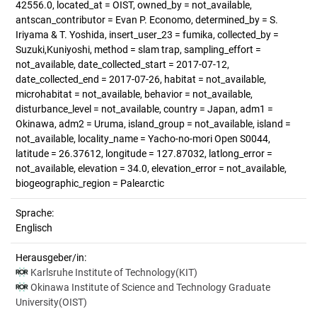
42556.0, located_at = OIST, owned_by = not_available,
antscan_contributor = Evan P. Economo, determined_by = S.
Iriyama & T. Yoshida, insert_user_23 = fumika, collected_by =
Suzuki,Kuniyoshi, method = slam trap, sampling_effort =
not_available, date_collected_start = 2017-07-12,
date_collected_end = 2017-07-26, habitat = not_available,
microhabitat = not_available, behavior = not_available,
disturbance_level = not_available, country = Japan, adm1 =
Okinawa, adm2 = Uruma, island_group = not_available, island =
not_available, locality_name = Yacho-no-mori Open S0044,
latitude = 26.37612, longitude = 127.87032, latlong_error =
not_available, elevation = 34.0, elevation_error = not_available,
biogeographic_region = Palearctic
Sprache:
Englisch
Herausgeber/in:
Karlsruhe Institute of Technology(KIT)
Okinawa Institute of Science and Technology Graduate
University(OIST)