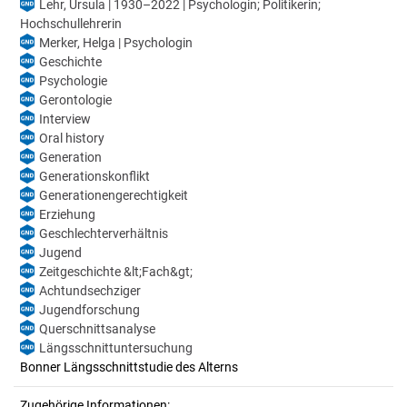
Lehr, Ursula | 1930–2022 | Psychologin; Politikerin;
Hochschullehrerin
Merker, Helga | Psychologin
Geschichte
Psychologie
Gerontologie
Interview
Oral history
Generation
Generationskonflikt
Generationengerechtigkeit
Erziehung
Geschlechterverhältnis
Jugend
Zeitgeschichte &lt;Fach&gt;
Achtundsechziger
Jugendforschung
Querschnittsanalyse
Längsschnittuntersuchung
Bonner Längsschnittstudie des Alterns
Zugehörige Informationen: