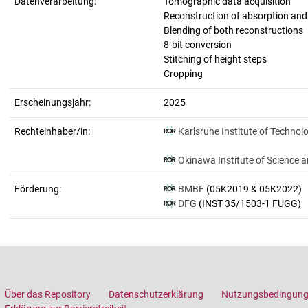
Datenverarbeitung:
Tomographic data acquisition
Reconstruction of absorption an
Blending of both reconstructions
8-bit conversion
Stitching of height steps
Cropping
Erscheinungsjahr:
2025
Rechteinhaber/in:
Karlsruhe Institute of Technol
Okinawa Institute of Science 
Förderung:
BMBF
(05K2019 & 05K2022)
DFG
(INST 35/1503-1 FUGG)
Über das Repository
Datenschutzerklärung
Nutzungsbedingun