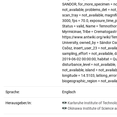
SANDOR, for_more_specimen = not_
not_available, problems_det = not_
scan_tray = not_available, magnific
3000, fps = 70.0, exposure_time_p
Status = valid, Name = Temnothora
Myrmicinae, Tribe = Crematogastri
https://www.antwiki.org/wiki/Tem
University, owned_by = Sándor Cs
Csősz, insert_user_23 = not_avail
sampling_effort = not_available, 
2019-06-02 00:00:00, habitat = Que
disturbance_level = not_available, 
not_available, island = not_availa
longitude = 14.5103, latlong_error 
biogeographic_region = not_avail
Sprache:
Englisch
Herausgeber/in:
Karlsruhe Institute of Technol
Okinawa Institute of Science 