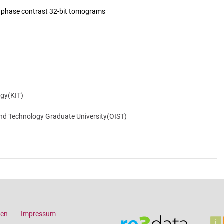
d phase contrast 32-bit tomograms
ogy(KIT)
and Technology Graduate University(OIST)
gen
Impressum