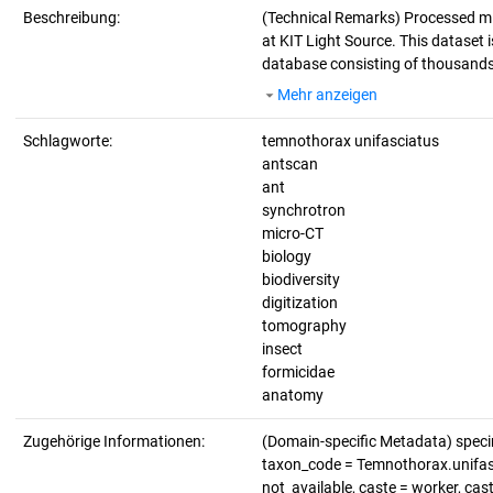
Beschreibung:
(Technical Remarks)
Processed mi
at KIT Light Source. This dataset i
database consisting of thousands 
Mehr anzeigen
Schlagworte:
temnothorax unifasciatus
antscan
ant
synchrotron
micro-CT
biology
biodiversity
digitization
tomography
insect
formicidae
anatomy
Zugehörige Informationen:
(Domain-specific Metadata) spec
taxon_code = Temnothorax.unifasci
not_available, caste = worker, ca