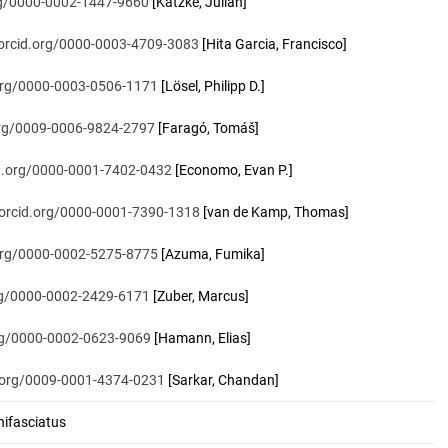
org/0000-0002-1447-9660
[Katzke, Julian]
/orcid.org/0000-0003-4709-3083
[Hita Garcia, Francisco]
.org/0000-0003-0506-1171
[Lösel, Philipp D.]
.org/0009-0006-9824-2797
[Faragó, Tomáš]
id.org/0000-0001-7402-0432
[Economo, Evan P.]
/orcid.org/0000-0001-7390-1318
[van de Kamp, Thomas]
.org/0000-0002-5275-8775
[Azuma, Fumika]
org/0000-0002-2429-6171
[Zuber, Marcus]
org/0000-0002-0623-9069
[Hamann, Elias]
d.org/0009-0001-4374-0231
[Sarkar, Chandan]
ifasciatus