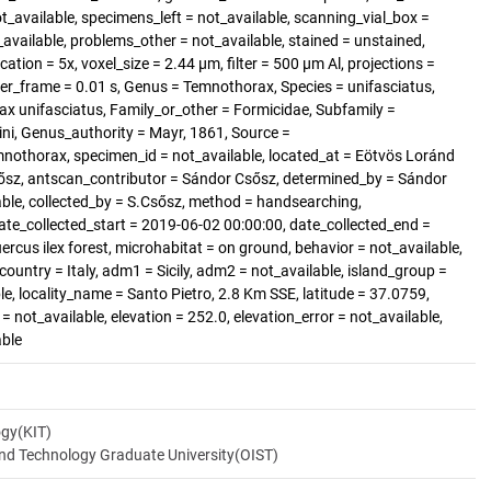
available, specimens_left = not_available, scanning_vial_box =
available, problems_other = not_available, stained = unstained,
ation = 5x, voxel_size = 2.44 µm, filter = 500 µm Al, projections =
er_frame = 0.01 s, Genus = Temnothorax, Species = unifasciatus,
x unifasciatus, Family_or_other = Formicidae, Subfamily =
ni, Genus_authority = Mayr, 1861, Source =
nothorax, specimen_id = not_available, located_at = Eötvös Loránd
ősz, antscan_contributor = Sándor Csősz, determined_by = Sándor
able, collected_by = S.Csősz, method = handsearching,
date_collected_start = 2019-06-02 00:00:00, date_collected_end =
rcus ilex forest, microhabitat = on ground, behavior = not_available,
country = Italy, adm1 = Sicily, adm2 = not_available, island_group =
ble, locality_name = Santo Pietro, 2.8 Km SSE, latitude = 37.0759,
= not_available, elevation = 252.0, elevation_error = not_available,
able
ogy(KIT)
and Technology Graduate University(OIST)