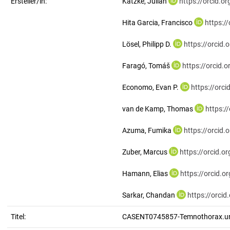
Ersteller/in:
Katzke, Julian
https://orcid.
Hita Garcia, Francisco
https:/
Lösel, Philipp D.
https://orcid
Faragó, Tomáš
https://orcid
Economo, Evan P.
https://orc
van de Kamp, Thomas
https:/
Azuma, Fumika
https://orcid
Zuber, Marcus
https://orcid.
Hamann, Elias
https://orcid.
Sarkar, Chandan
https://orci
Titel:
CASENT0745857-Temnothorax.un