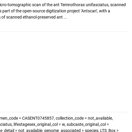
cro-tomographic scan of the ant Temnothorax unifasciatus, scanned
s part of the open-source digitization project ‘Antscan’, with a
of scanned ethanol-preserved ant ...
imen_code = CASENT0745857, collection_code = not_available,
atus, lifestagesex_original_col = w, subcaste_original_col =
ste_detail = not_available, genome_associated = species, LTS_Box =