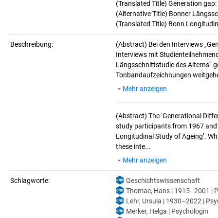
(Translated Title) Generation gap:
(Alternative Title) Bonner Längssc
(Translated Title) Bonn Longitudi
Beschreibung:
(Abstract)
Bei den Interviews „Ge
Interviews mit Studienteilnehmen
Längsschnittstudie des Alterns“ g
Tonbandaufzeichnungen weitgehen
Mehr anzeigen
(Abstract)
The ‘Generational Diffe
study participants from 1967 and
Longitudinal Study of Ageing’. Whi
these inte...
Mehr anzeigen
Schlagworte:
Geschichtswissenschaft
Thomae, Hans | 1915–2001 | P
Lehr, Ursula | 1930–2022 | Psyc
Merker, Helga | Psychologin