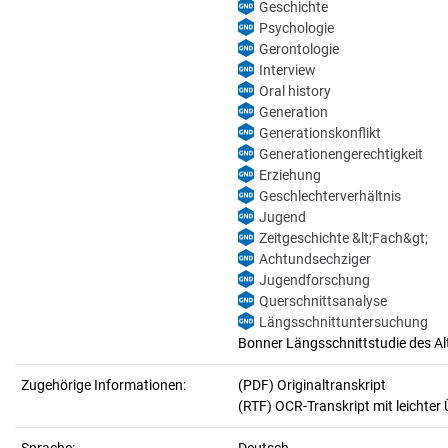
Geschichte
Psychologie
Gerontologie
Interview
Oral history
Generation
Generationskonflikt
Generationengerechtigkeit
Erziehung
Geschlechterverhältnis
Jugend
Zeitgeschichte &lt;Fach&gt;
Achtundsechziger
Jugendforschung
Querschnittsanalyse
Längsschnittuntersuchung
Bonner Längsschnittstudie des Al
Zugehörige Informationen:
(PDF) Originaltranskript
(RTF) OCR-Transkript mit leichter