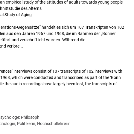
 an empirical study of the attitudes of adults towards young people
hnittstudie des Alterns
nal Study of Aging
nerations-Gegensätze“ handelt es sich um 107 Transkripten von 102
den aus den Jahren 1967 und 1968, die im Rahmen der „Bonner
eführt und verschriftlicht wurden. Während die
d verlore...
rences’ interviews consist of 107 transcripts of 102 interviews with
 1968, which were conducted and transcribed as part of the ‘Bonn
le the audio recordings have largely been lost, the transcripts of
sychologe; Philosoph
hologin; Politikerin; Hochschullehrerin