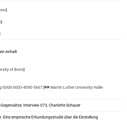
Bonn
]
n
]
]
en-Anhalt
ersity of Bonn
]
org/0000-0003-4090-5667
[
Martin Luther University Halle-
-Gegensätze: Interview 073, Charlotte Schauer
. Eine empirische Erkundungsstudie über die Einstellung