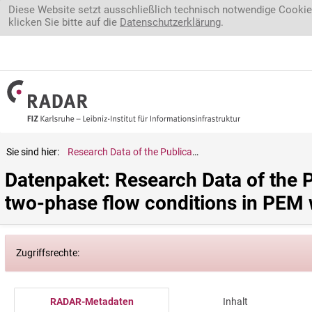
Direkt zum Inhalt
Diese Website setzt ausschließlich technisch notwendige Cookie
klicken Sie bitte auf die
Datenschutzerklärung
.
Sie sind hier:
Research Data of the Publication *DRT-based impedance analysis of two-phase flow conditions in PEM water electrolyzer cells*
Datenpaket: Research Data of the 
two-phase flow conditions in PEM w
Zugriffsrechte:
RADAR-Metadaten
Inhalt