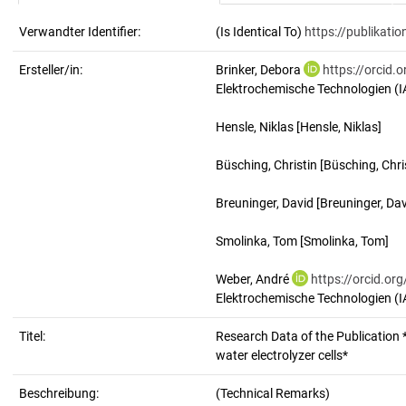
Verwandter Identifier:
(Is Identical To)
https://publikati
Ersteller/in:
Brinker, Debora
https://orcid
Elektrochemische Technologien (IA
Hensle, Niklas
[Hensle, Niklas]
Büsching, Christin
[Büsching, Chri
Breuninger, David
[Breuninger, Dav
Smolinka, Tom
[Smolinka, Tom]
Weber, André
https://orcid.o
Elektrochemische Technologien (IA
Titel:
Research Data of the Publication
water electrolyzer cells*
Beschreibung:
(Technical Remarks)