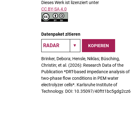
Dieses Werk ist lizenziert unter
CC BY-SA 4.0
Datenpaket zitieren
KOPIEREN
Brinker, Debora; Hensle, Niklas; Büsching,
Christin; et al. (2026): Research Data of the
Publication *DRT-based impedance analysis of
two-phase flow conditions in PEM water
electrolyzer cells*. Karlsruhe Institute of
Technology. DOI: 10.35097/40ftt1bc5gdg2cz6