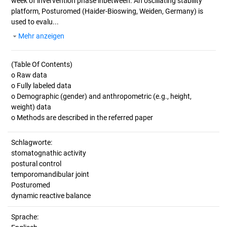
week of invervention phase inbetween. An oscillating stability
platform, Posturomed (Haider-Bioswing, Weiden, Germany) is
used to evalu...
Mehr anzeigen
(Table Of Contents)
o Raw data
o Fully labeled data
o Demographic (gender) and anthropometric (e.g., height,
weight) data
Schlagworte:
stomatognathic activity
postural control
temporomandibular joint
Posturomed
dynamic reactive balance
Sprache: