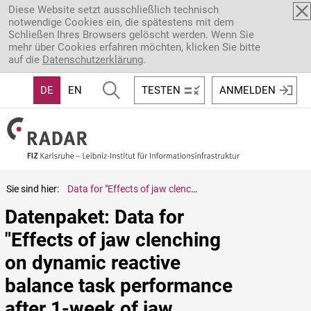
Direkt zum Inhalt
Diese Website setzt ausschließlich technisch
notwendige Cookies ein, die spätestens mit dem
Schließen Ihres Browsers gelöscht werden. Wenn Sie
mehr über Cookies erfahren möchten, klicken Sie bitte
auf die
Datenschutzerklärung
.
DE
EN
TESTEN
ANMELDEN
Sie sind hier:
Data for "Effects of jaw clenching on dynamic reactive balance task performance after 1-week of jaw clenching training"
Datenpaket: Data for 
"Effects of jaw clenching 
on dynamic reactive 
balance task performance 
after 1-week of jaw 