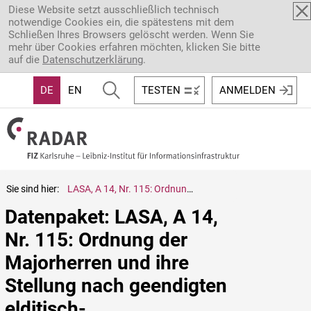
Direkt zum Inhalt
Diese Website setzt ausschließlich technisch
notwendige Cookies ein, die spätestens mit dem
Schließen Ihres Browsers gelöscht werden. Wenn Sie
mehr über Cookies erfahren möchten, klicken Sie bitte
auf die
Datenschutzerklärung
.
DE
EN
TESTEN
ANMELDEN
Sie sind hier:
LASA, A 14, Nr. 115: Ordnung der Majorherren und ihre Stellung nach geendigten elditisch-fürstenbergischen Prozessen
Datenpaket: LASA, A 14, 
Nr. 115: Ordnung der 
Majorherren und ihre 
Stellung nach geendigten 
elditisch-