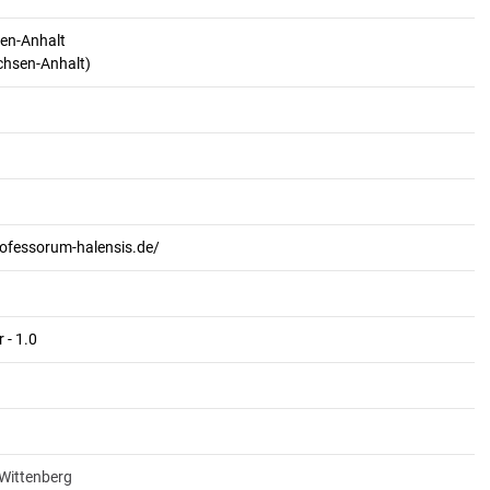
en-Anhalt
achsen-Anhalt)
rofessorum-halensis.de/
 - 1.0
-Wittenberg