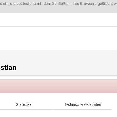
s ein, die spätestens mit dem Schließen Ihres Browsers gelöscht 
stian
Statistiken
Technische Metadaten