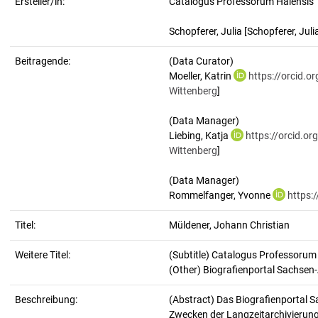
Ersteller/in:
Catalogus Professorum Halensis
Schopferer, Julia
[Schopferer, Juli
Beitragende:
(Data Curator)
Moeller, Katrin
https://orcid.
Wittenberg
]
(Data Manager)
Liebing, Katja
https://orcid.o
Wittenberg
]
(Data Manager)
Rommelfanger, Yvonne
https:
Titel:
Müldener, Johann Christian
Weitere Titel:
(Subtitle) Catalogus Professorum
(Other) Biografienportal Sachsen
Beschreibung:
(Abstract)
Das Biografienportal S
Zwecken der Langzeitarchivierung