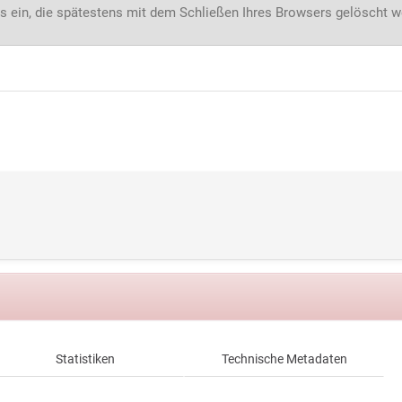
s ein, die spätestens mit dem Schließen Ihres Browsers gelöscht 
Statistiken
Technische Metadaten