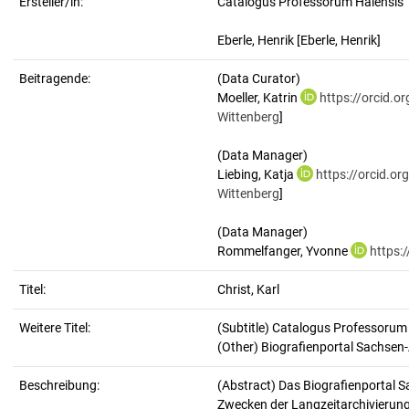
Ersteller/in:
Catalogus Professorum Halensis
Eberle, Henrik
[Eberle, Henrik]
Beitragende:
(Data Curator)
Moeller, Katrin
https://orcid.
Wittenberg
]
(Data Manager)
Liebing, Katja
https://orcid.o
Wittenberg
]
(Data Manager)
Rommelfanger, Yvonne
https:
Titel:
Christ, Karl
Weitere Titel:
(Subtitle) Catalogus Professorum
(Other) Biografienportal Sachsen
Beschreibung:
(Abstract)
Das Biografienportal S
Zwecken der Langzeitarchivierung