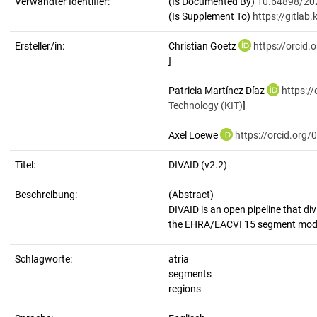
Verwandter Identifier:
(Is Documented By)
10.64898/20
(Is Supplement To)
https://gitlab.
Ersteller/in:
Christian Goetz
https://orcid
]
Patricia Martínez Díaz
https:/
Technology (KIT)
]
Axel Loewe
https://orcid.org
Titel:
DIVAID (v2.2)
Beschreibung:
(Abstract)
DIVAID is an open pipeline that div
Schlagworte:
atria
segments
regions