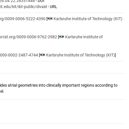
26.04.22.26351448
- DOI
kit.edu/kit/ibt-public/divaid
- URL
.org/0009-0006-5222-4390
[
Karlsruhe Institute of Technology (KIT)
/orcid.org/0009-0006-9762-2982
[
Karlsruhe Institute of
/0000-0002-2487-4744
[
Karlsruhe Institute of Technology (KIT)
]
ides atrial geometries into clinically important regions according to