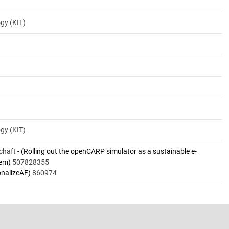
ogy (KIT)
ogy (KIT)
chaft
- (Rolling out the openCARP simulator as a sustainable e-
iem)
507828355
onalizeAF)
860974