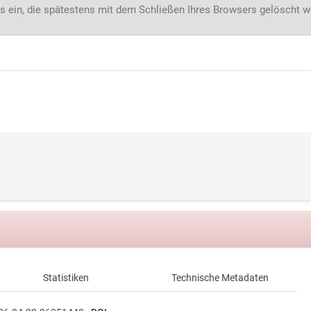
s ein, die spätestens mit dem Schließen Ihres Browsers gelöscht 
Statistiken
Technische Metadaten