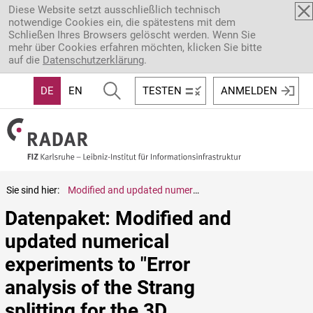
Direkt zum Inhalt
Diese Website setzt ausschließlich technisch
notwendige Cookies ein, die spätestens mit dem
Schließen Ihres Browsers gelöscht werden. Wenn Sie
mehr über Cookies erfahren möchten, klicken Sie bitte
auf die
Datenschutzerklärung
.
DE
EN
TESTEN
ANMELDEN
Sie sind hier:
Modified and updated numerical experiments to "Error analysis of the Strang splitting for the 3D semilinear wave equation with finite-energy data"
Datenpaket: Modified and 
updated numerical 
experiments to "Error 
analysis of the Strang 
splitting for the 3D 