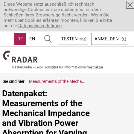
Direkt zum Inhalt
Diese Website setzt ausschließlich technisch
notwendige Cookies ein, die spätestens mit dem
Schließen Ihres Browsers gelöscht werden. Wenn Sie
mehr über Cookies erfahren möchten, klicken Sie bitte
auf die
Datenschutzerklärung
.
DE
EN
TESTEN
ANMELDEN
Sie sind hier:
Measurements of the Mechanical Impedance and Vibration Power Absorption for Varying Grip and Push Forces for Translatory Excitation along the yh-Axis
Datenpaket: 
Measurements of the 
Mechanical Impedance 
and Vibration Power 
Absorption for Varying 