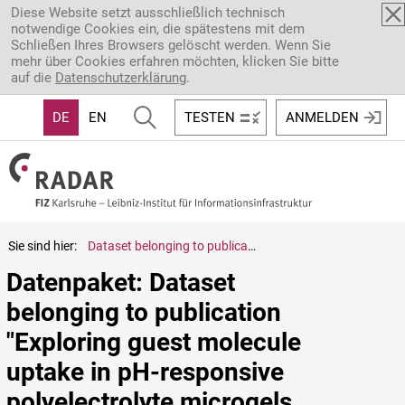
Direkt zum Inhalt
Diese Website setzt ausschließlich technisch
notwendige Cookies ein, die spätestens mit dem
Schließen Ihres Browsers gelöscht werden. Wenn Sie
mehr über Cookies erfahren möchten, klicken Sie bitte
auf die
Datenschutzerklärung
.
DE
EN
TESTEN
ANMELDEN
Sie sind hier:
Dataset belonging to publication "Exploring guest molecule uptake in pH-responsive polyelectrolyte microgels via Monte Carlo simulations"
Datenpaket: Dataset 
belonging to publication 
"Exploring guest molecule 
uptake in pH-responsive 
polyelectrolyte microgels 