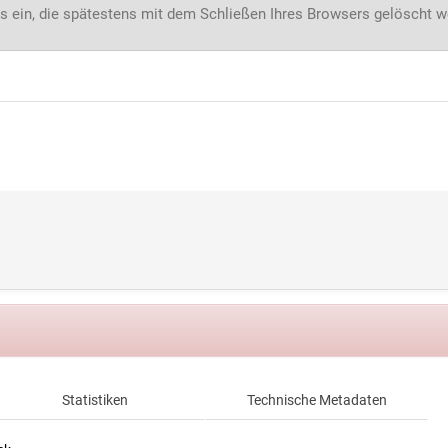
s ein, die spätestens mit dem Schließen Ihres Browsers gelöscht 
Statistiken
Technische Metadaten