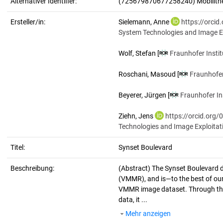
Alternativer Identifier:
(725679870677258240) Mobilith
Ersteller/in:
Sielemann, Anne
https://orci
System Technologies and Image E
Wolf, Stefan
[
Fraunhofer Insti
Roschani, Masoud
[
Fraunhofer
Beyerer, Jürgen
[
Fraunhofer In
Ziehn, Jens
https://orcid.org
Technologies and Image Exploitat
Titel:
Synset Boulevard
Beschreibung:
(Abstract)
The Synset Boulevard d
(VMMR), and is—to the best of our
VMMR image dataset. Through the 
data, it ...
Mehr anzeigen