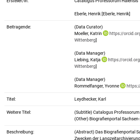
Ersteller/in:
Catalogus Professorum Halensis
Eberle, Henrik
[Eberle, Henrik]
Beitragende:
(Data Curator)
Moeller, Katrin
https://orcid.
Wittenberg
]
(Data Manager)
Liebing, Katja
https://orcid.o
Wittenberg
]
(Data Manager)
Rommelfanger, Yvonne
https:
Titel:
Leydhecker, Karl
Weitere Titel:
(Subtitle) Catalogus Professorum
(Other) Biografienportal Sachsen
Beschreibung:
(Abstract)
Das Biografienportal S
Zwecken der Langzeitarchivierung