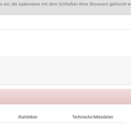
s ein, die spätestens mit dem Schließen Ihres Browsers gelöscht 
Statistiken
Technische Metadaten