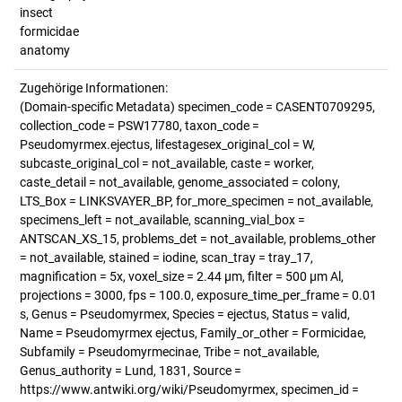
insect
formicidae
anatomy
Zugehörige Informationen:
(Domain-specific Metadata) specimen_code = CASENT0709295,
collection_code = PSW17780, taxon_code =
Pseudomyrmex.ejectus, lifestagesex_original_col = W,
subcaste_original_col = not_available, caste = worker,
caste_detail = not_available, genome_associated = colony,
LTS_Box = LINKSVAYER_BP, for_more_specimen = not_available,
specimens_left = not_available, scanning_vial_box =
ANTSCAN_XS_15, problems_det = not_available, problems_other
= not_available, stained = iodine, scan_tray = tray_17,
magnification = 5x, voxel_size = 2.44 µm, filter = 500 µm Al,
projections = 3000, fps = 100.0, exposure_time_per_frame = 0.01
s, Genus = Pseudomyrmex, Species = ejectus, Status = valid,
Name = Pseudomyrmex ejectus, Family_or_other = Formicidae,
Subfamily = Pseudomyrmecinae, Tribe = not_available,
Genus_authority = Lund, 1831, Source =
https://www.antwiki.org/wiki/Pseudomyrmex, specimen_id =