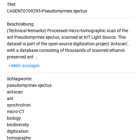
Titel:
CASENT0709295-Pseudomyrmex.ejectus
Beschreibung:
(Technical Remarks)
Processed micro-tomographic scan of the
ant Pseudomyrmex ejectus, scanned at KIT Light Source. This
dataset is part of the open-source digitization project ‘Antscan’,
with a database consisting of thousands of scanned ethanol-
preserved ant ...
Mehr anzeigen
Schlagworte:
pseudomyrmex ejectus
antscan
ant
synchrotron
micro-CT
biology
biodiversity
digitization
tomography