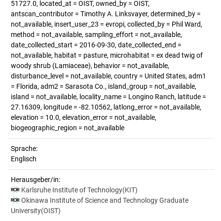
51727.0, located_at = OIST, owned_by = OIST,
antscan_contributor = Timothy A. Linksvayer, determined_by =
not_available, insert_user_23 = evropi, collected_by = Phil Ward,
method = not_available, sampling_effort = not_available,
date_collected_start = 2016-09-30, date_collected_end =
not_available, habitat = pasture, microhabitat = ex dead twig of
woody shrub (Lamiaceae), behavior = not_available,
disturbance_level = not_available, country = United States, adm1
= Florida, adm2 = Sarasota Co., island_group = not_available,
island = not_available, locality_name = Longino Ranch, latitude =
27.16309, longitude = -82.10562, latlong_error = not_available,
elevation = 10.0, elevation_error = not_available,
biogeographic_region = not_available
Sprache:
Englisch
Herausgeber/in:
Karlsruhe Institute of Technology(KIT)
Okinawa Institute of Science and Technology Graduate
University(OIST)