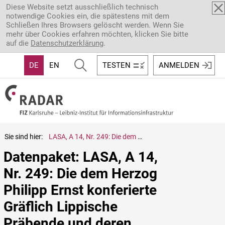
Direkt zum Inhalt
Diese Website setzt ausschließlich technisch
notwendige Cookies ein, die spätestens mit dem
Schließen Ihres Browsers gelöscht werden. Wenn Sie
mehr über Cookies erfahren möchten, klicken Sie bitte
auf die
Datenschutzerklärung
.
DE
EN
TESTEN
ANMELDEN
Sie sind hier:
LASA, A 14, Nr. 249: Die dem Herzog Philipp Ernst konferierte Gräflich Lippische Präbende und deren Zession an den Herrn von Planitz
Datenpaket: LASA, A 14, 
Nr. 249: Die dem Herzog 
Philipp Ernst konferierte 
Gräflich Lippische 
Präbende und deren 