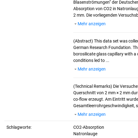
Blasenströmungen“ der Deutschen
Absorption von CO2 in Natronlauge
2 mm. Die vorliegenden Versuchsb
Mehr anzeigen
(Abstract)
This data set was colle
German Research Foundation. The 
borosilicate glass capillary with
conditions led to ...
Mehr anzeigen
(Technical Remarks)
Die Versuche 
Querschnitt von 2 mm × 2 mm durc
co-flow erzeugt. Am Eintritt wurd
Gesamtleerrohrgeschwindigkeit, s
Mehr anzeigen
Schlagworte:
CO2-Absorption
Natronlauge