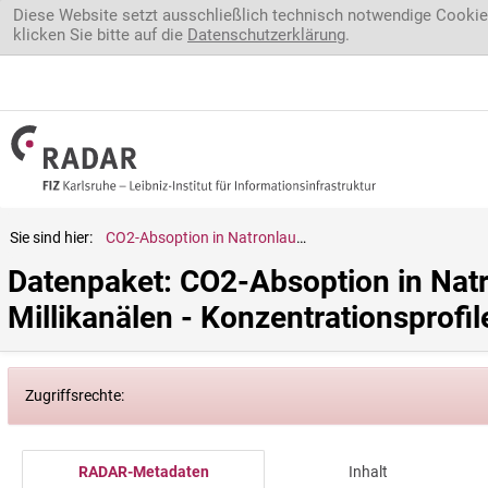
Direkt zum Inhalt
Diese Website setzt ausschließlich technisch notwendige Cookie
klicken Sie bitte auf die
Datenschutzerklärung
.
Sie sind hier:
CO2-Absoption in Natronlauge bei der Taylor-Strömung in Millikanälen - Konzentrationsprofile im Slug
Datenpaket: CO2-Absoption in Natr
Millikanälen - Konzentrationsprofil
Zugriffsrechte:
RADAR-Metadaten
Inhalt