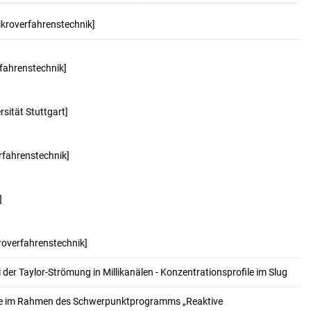
Mikroverfahrenstechnik]
rfahrenstechnik]
sität Stuttgart]
erfahrenstechnik]
]
kroverfahrenstechnik]
der Taylor-Strömung in Millikanälen - Konzentrationsprofile im Slug
de im Rahmen des Schwerpunktprogramms „Reaktive