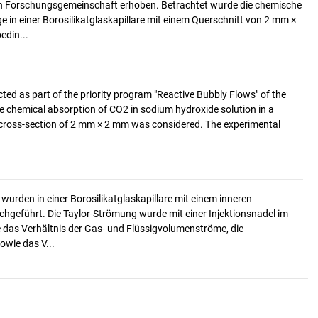
 Forschungsgemeinschaft erhoben. Betrachtet wurde die chemische
 in einer Borosilikatglaskapillare mit einem Querschnitt von 2 mm ×
edin...
cted as part of the priority program "Reactive Bubbly Flows" of the
chemical absorption of CO2 in sodium hydroxide solution in a
 a cross-section of 2 mm × 2 mm was considered. The experimental
wurden in einer Borosilikatglaskapillare mit einem inneren
hgeführt. Die Taylor-Strömung wurde mit einer Injektionsnadel im
e das Verhältnis der Gas- und Flüssigvolumenströme, die
owie das V...