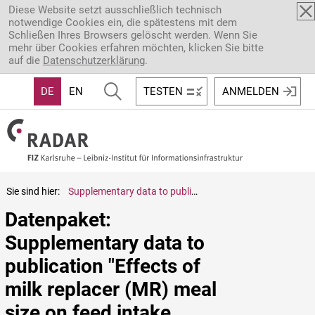
Direkt zum Inhalt
Diese Website setzt ausschließlich technisch
notwendige Cookies ein, die spätestens mit dem
Schließen Ihres Browsers gelöscht werden. Wenn Sie
mehr über Cookies erfahren möchten, klicken Sie bitte
auf die
Datenschutzerklärung
.
DE
EN
TESTEN
ANMELDEN
Sie sind hier:
Supplementary data to publication "Effects of milk replacer (MR) meal size on feed intake, growth performance, and blood metabolites and hormones of calves fed MR with or without butyrate ad libitum: A cluster-analytic approach"
Datenpaket: 
Supplementary data to 
publication "Effects of 
milk replacer (MR) meal 
size on feed intake, 