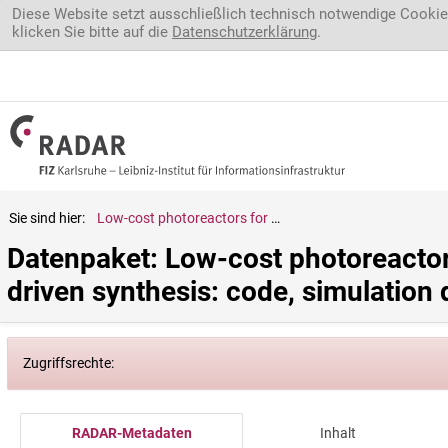
Direkt zum Inhalt
Diese Website setzt ausschließlich technisch notwendige Cookie
klicken Sie bitte auf die
Datenschutzerklärung
.
Sie sind hier:
Low-cost photoreactors for highly photon/energy-efficient solar-driven synthesis: code, simulation data, and experimental data
Datenpaket: Low-cost photoreactors
driven synthesis: code, simulation 
Zugriffsrechte:
RADAR-Metadaten
Inhalt