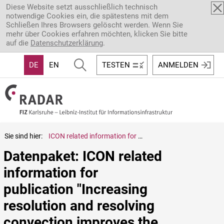
Direkt zum Inhalt
Diese Website setzt ausschließlich technisch
notwendige Cookies ein, die spätestens mit dem
Schließen Ihres Browsers gelöscht werden. Wenn Sie
mehr über Cookies erfahren möchten, klicken Sie bitte
auf die
Datenschutzerklärung
.
DE
EN
TESTEN
ANMELDEN
Sie sind hier:
ICON related information for publication "Increasing resolution and resolving convection improves the simulation of cloud‐radiative effects over the North Atlantic" by Senf et al., JGR-Atmospheres, 2020
Datenpaket: ICON related 
information for 
publication "Increasing 
resolution and resolving 
convection improves the 