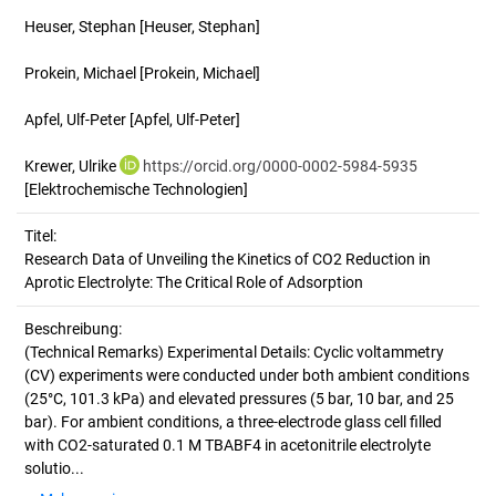
Heuser, Stephan
[Heuser, Stephan]
Prokein, Michael
[Prokein, Michael]
Apfel, Ulf-Peter
[Apfel, Ulf-Peter]
Krewer, Ulrike
https://orcid.org/0000-0002-5984-5935
[Elektrochemische Technologien]
Titel:
Research Data of Unveiling the Kinetics of CO2 Reduction in 
Aprotic Electrolyte: The Critical Role of Adsorption
Beschreibung:
(Technical Remarks)
Experimental Details: Cyclic voltammetry
(CV) experiments were conducted under both ambient conditions
(25°C, 101.3 kPa) and elevated pressures (5 bar, 10 bar, and 25
bar). For ambient conditions, a three-electrode glass cell filled
with CO2-saturated 0.1 M TBABF4 in acetonitrile electrolyte
solutio...