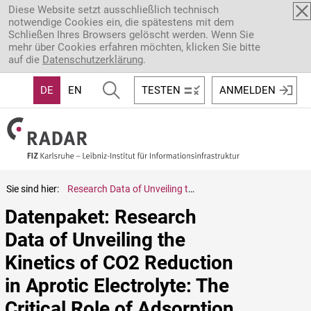
Direkt zum Inhalt
Diese Website setzt ausschließlich technisch
notwendige Cookies ein, die spätestens mit dem
Schließen Ihres Browsers gelöscht werden. Wenn Sie
mehr über Cookies erfahren möchten, klicken Sie bitte
auf die
Datenschutzerklärung
.
DE
EN
TESTEN
ANMELDEN
Sie sind hier:
Research Data of Unveiling the Kinetics of CO2 Reduction in Aprotic Electrolyte: The Critical Role of Adsorption
Datenpaket: Research 
Data of Unveiling the 
Kinetics of CO2 Reduction 
in Aprotic Electrolyte: The 
Critical Role of Adsorption