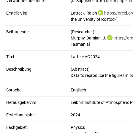
Verwandter Identifier:
(Is Supplement To)
doi of paper in
Ersteller/in:
Latteck, Ralph
https://orcid.
the University of Rostock]
Beitragende:
(Researcher)
Murphy, Damian. J.
https://o
Tasmania]
Titel:
LatteckAG2024
Beschreibung:
(Abstract)
Sprache:
Englisch
Herausgeber/in:
Leibniz Institute of Atmospheric P
Erstellungsjahr:
2024
Fachgebiet:
Physics