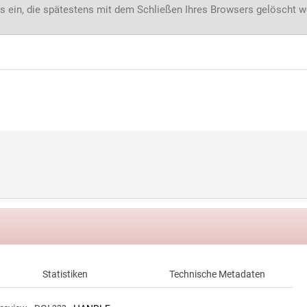
s ein, die spätestens mit dem Schließen Ihres Browsers gelöscht 
Statistiken
Technische Metadaten