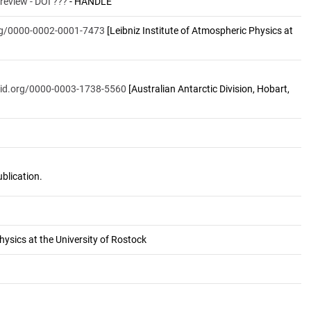
 review - DOI ???
- HANDLE
org/0000-0002-0001-7473
[Leibniz Institute of Atmospheric Physics at
rcid.org/0000-0003-1738-5560
[Australian Antarctic Division, Hobart,
hysics at the University of Rostock