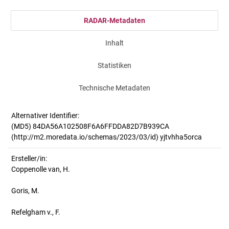
RADAR-Metadaten
Inhalt
Statistiken
Technische Metadaten
Alternativer Identifier:
(MD5) 84DA56A102508F6A6FFDDA82D7B939CA
(http://m2.moredata.io/schemas/2023/03/id) yjtvhha5orca
Ersteller/in:
Coppenolle van, H.
Goris, M.
Refelgham v., F.