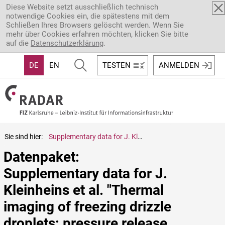
Direkt zum Inhalt
Diese Website setzt ausschließlich technisch
notwendige Cookies ein, die spätestens mit dem
Schließen Ihres Browsers gelöscht werden. Wenn Sie
mehr über Cookies erfahren möchten, klicken Sie bitte
auf die
Datenschutzerklärung
.
DE
EN
TESTEN
ANMELDEN
Sie sind hier:
Supplementary data for J. Kleinheins et al. "Thermal imaging of freezing drizzle droplets: pressure release events as a source of secondary ice particles", Journal of the Atmospheric Sciences 2021
Datenpaket: 
Supplementary data for J. 
Kleinheins et al. "Thermal 
imaging of freezing drizzle 
droplets: pressure release 