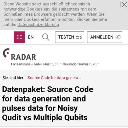
Direkt zum Inhalt
Diese Website setzt ausschließlich technisch
notwendige Cookies ein, die spätestens mit dem
Schließen Ihres Browsers gelöscht werden. Wenn Sie
mehr über Cookies erfahren möchten, klicken Sie bitte
auf die
Datenschutzerklärung
.
DE
EN
TESTEN
ANMELDEN
Sie sind hier:
Source Code for data generation and pulses data for Noisy Qudit vs Multiple Qubits
Datenpaket: Source Code 
for data generation and 
pulses data for Noisy 
Qudit vs Multiple Qubits