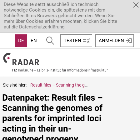
Direkt zum Inhalt
Diese Website setzt ausschließlich technisch
notwendige Cookies ein, die spätestens mit dem
Schließen Ihres Browsers gelöscht werden. Wenn Sie
mehr über Cookies erfahren möchten, klicken Sie bitte
auf die
Datenschutzerklärung
.
DE
EN
TESTEN
ANMELDEN
Sie sind hier:
Result files – Scanning the genomes of parents for imprinted loci acting in their un-genotyped progeny
Datenpaket: Result files – 
Scanning the genomes of 
parents for imprinted loci 
acting in their un-
genotyped progeny