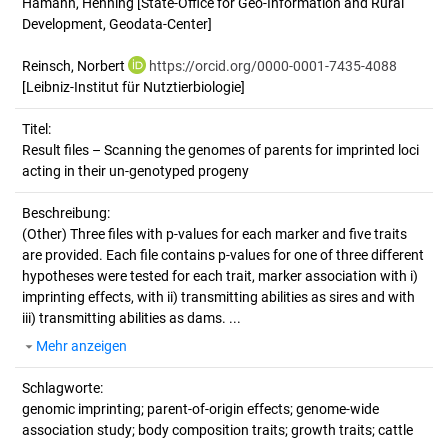
Hamann, Henning
[State-Office for Geo-Information and Rural
Development, Geodata-Center]
Reinsch, Norbert
https://orcid.org/0000-0001-7435-4088
[Leibniz-Institut für Nutztierbiologie]
Titel:
Result files – Scanning the genomes of parents for imprinted loci 
acting in their un-genotyped progeny
Beschreibung:
(Other)
Three files with p-values for each marker and five traits
are provided. Each file contains p-values for one of three different
hypotheses were tested for each trait, marker association with i)
imprinting effects, with ii) transmitting abilities as sires and with
iii) transmitting abilities as dams. ...
Mehr anzeigen
Schlagworte:
genomic imprinting; parent-of-origin effects; genome-wide
association study; body composition traits; growth traits; cattle