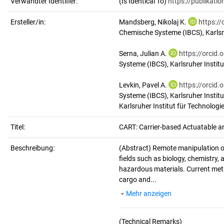
Verwandter Identifier:
(Is Identical To)
https://publikati
Ersteller/in:
Mandsberg, Nikolaj K.
https:/
Chemische Systeme (IBCS), Karlsru
Serna, Julian A.
https://orcid
Systeme (IBCS), Karlsruher Institu
Levkin, Pavel A.
https://orcid
Systeme (IBCS), Karlsruher Institu
Karlsruher Institut für Technologie
Titel:
CART: Carrier-based Actuatable 
Beschreibung:
(Abstract)
Remote manipulation of
fields such as biology, chemistry, 
hazardous materials. Current meth
cargo and...
Mehr anzeigen
(Technical Remarks)