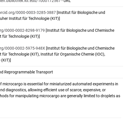
onen.bibliothek.kit.edu/1000172567
- URL
/orcid.org/0000-0003-3285-3887
[Institut für Biologische und
her Institut für Technologie (KIT)]
.org/0000-0002-8298-9179
[Institut für Biologische und Chemische
t für Technologie (KIT)]
.org/0000-0002-5975-948X
[Institut für Biologische und Chemische
t für Technologie (KIT), Institut für Organische Chemie (IOC),
 (KIT)]
and Reprogrammable Transport
 microcargo is essential for miniaturized automated experiments in
and diagnostics, allowing efficient use of scarce, expensive, or
ods for manipulating microcargo are generally limited to droplets as