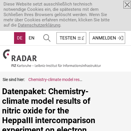
Direkt zum Inhalt
Diese Website setzt ausschließlich technisch
notwendige Cookies ein, die spätestens mit dem
Schließen Ihres Browsers gelöscht werden. Wenn Sie
mehr über Cookies erfahren möchten, klicken Sie bitte
auf die
Datenschutzerklärung
.
DE
EN
TESTEN
ANMELDEN
Sie sind hier:
Chemistry-climate model results of nitric oxide for the HeppaIII intercomparison experiment on electron precipitation impacts
Datenpaket: Chemistry-
climate model results of 
nitric oxide for the 
HeppaIII intercomparison 
experiment on electron 