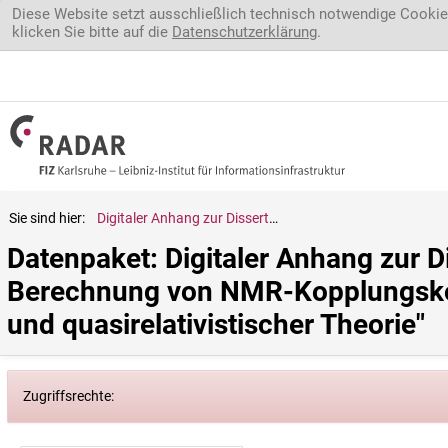
Direkt zum Inhalt
Diese Website setzt ausschließlich technisch notwendige Cookie
klicken Sie bitte auf die
Datenschutzerklärung
.
Sie sind hier:
Digitaler Anhang zur Dissertation "Effiziente Implementierung und Berechnung von NMR-Kopplungskonstanten im Rahmen von nichtrelativistischer und quasirelativistischer Theorie"
Datenpaket: Digitaler Anhang zur Di
Berechnung von NMR-Kopplungskons
und quasirelativistischer Theorie"
Zugriffsrechte: