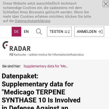
Direkt zum Inhalt
Diese Website setzt ausschließlich technisch
notwendige Cookies ein, die spätestens mit dem
Schließen Ihres Browsers gelöscht werden. Wenn Sie
mehr über Cookies erfahren möchten, klicken Sie bitte
auf die
Datenschutzerklärung
.
DE
EN
TESTEN
ANMELDEN
Sie sind hier:
Supplementary data for "Medicago TERPENE SYNTHASE 10 Is Involved in Defense Against an Oomycete Root Pathogen"
Datenpaket: 
Supplementary data for 
"Medicago TERPENE 
SYNTHASE 10 Is Involved 
in Defense Against an 