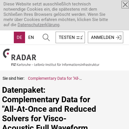
Direkt zum Inhalt
Diese Website setzt ausschließlich technisch
notwendige Cookies ein, die spätestens mit dem
Schließen Ihres Browsers gelöscht werden. Wenn Sie
mehr über Cookies erfahren möchten, klicken Sie bitte
auf die
Datenschutzerklärung
.
DE
EN
TESTEN
ANMELDEN
Sie sind hier:
Complementary Data for "All-At-Once and Reduced Solvers for Visco-Acoustic Full Waveform Inversion"
Datenpaket: 
Complementary Data for 
"All-At-Once and Reduced 
Solvers for Visco-
Acoustic Full Waveform 