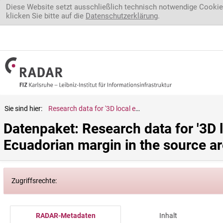
Direkt zum Inhalt
Diese Website setzt ausschließlich technisch notwendige Cookie
klicken Sie bitte auf die
Datenschutzerklärung
.
Sie sind hier:
Research data for '3D local earthquake tomography of the Ecuadorian margin in the source area of the 2016 Mw 7.8 Pedernales earthquake'
Datenpaket: Research data for '3D 
Ecuadorian margin in the source a
Zugriffsrechte:
RADAR-Metadaten
Inhalt