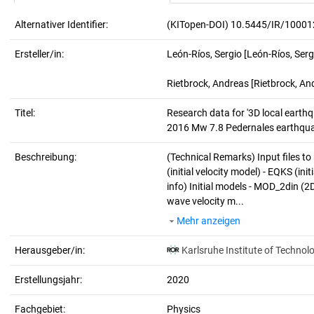
Alternativer Identifier:
(KITopen-DOI) 10.5445/IR/1000
Ersteller/in:
León-Ríos, Sergio
[León-Ríos, Serg
Rietbrock, Andreas
[Rietbrock, An
Titel:
Research data for '3D local earth
2016 Mw 7.8 Pedernales earthqua
Beschreibung:
(Technical Remarks)
Input files t
(initial velocity model) - EQKS (in
info) Initial models - MOD_2din 
wave velocity m...
Mehr anzeigen
Herausgeber/in:
Karlsruhe Institute of Technol
Erstellungsjahr:
2020
Fachgebiet:
Physics