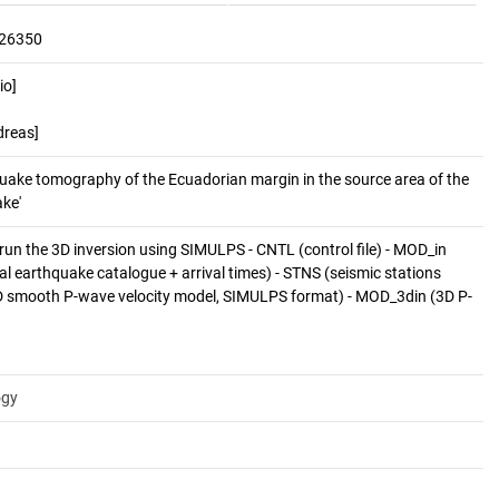
126350
io]
dreas]
quake tomography of the Ecuadorian margin in the source area of the 
ke'
o run the 3D inversion using SIMULPS - CNTL (control file) - MOD_in
itial earthquake catalogue + arrival times) - STNS (seismic stations
(2D smooth P-wave velocity model, SIMULPS format) - MOD_3din (3D P-
ogy