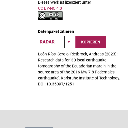
Dieses Werk ist lizenziert unter
CC BY-NC 4.0
Datenpaket zitieren
KOPIEREN
León-Ríos, Sergio; Rietbrock, Andreas (2023):
Research data for '3D local earthquake
tomography of the Ecuadorian margin in the
source area of the 2016 Mw 7.8 Pedernales
earthquake'. Karlsruhe Institute of Technology.
DOI: 10.35097/1251