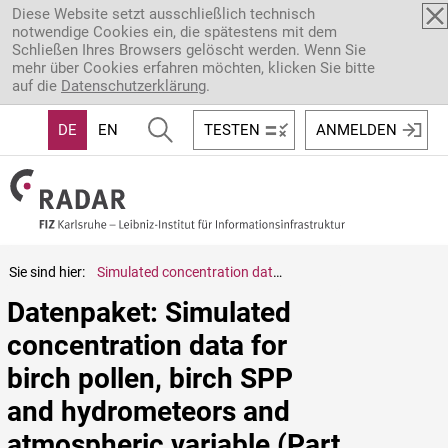
Direkt zum Inhalt
Diese Website setzt ausschließlich technisch
notwendige Cookies ein, die spätestens mit dem
Schließen Ihres Browsers gelöscht werden. Wenn Sie
mehr über Cookies erfahren möchten, klicken Sie bitte
auf die
Datenschutzerklärung
.
DE
EN
TESTEN
ANMELDEN
Sie sind hier:
Simulated concentration data for birch pollen, birch SPP and hydrometeors and atmospheric variable (Part 14)
Datenpaket: Simulated 
concentration data for 
birch pollen, birch SPP 
and hydrometeors and 
atmospheric variable (Part 