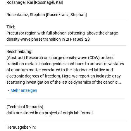
Rossnagel, Kai
[Rossnagel, Kai]
Rosenkranz, Stephan
[Rosenkranz, Stephan]
Titel:
Precursor region with full phonon softening  above the charge-
density-wave phase transition in 2H-TaSe$_2$
Beschreibung:
(Abstract)
Research on charge-density-wave (CDW) ordered
transition-metal dichalcogenides continues to unravel new states
of quantum matter correlated to the intertwined lattice and
electronic degrees of freedom. Here, we report an inelastic x-ray
scattering investigation of the lattice dynamics of the canonic...
Mehr anzeigen
(Technical Remarks)
Herausgeber/in: