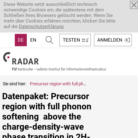
Direkt zum Inhalt
Diese Website setzt ausschließlich technisch
notwendige Cookies ein, die spätestens mit dem
Schließen Ihres Browsers gelöscht werden. Wenn Sie
mehr über Cookies erfahren möchten, klicken Sie bitte
auf die
Datenschutzerklärung
.
DE
EN
TESTEN
ANMELDEN
Sie sind hier:
Precursor region with full phonon softening  above the charge-density-wave phase transition in 2H-TaSe$_2$
Datenpaket: Precursor 
region with full phonon 
softening  above the 
charge-density-wave 
phase transition in 2H-