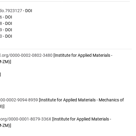
do.7923127
- DOI
6
- DOI
8
- DOI
9
- DOI
0
- DOI
id.org/0000-0002-0802-3480
[Institute for Applied Materials -
M-ZM)]
]
0000-0002-9094-8959
[Institute for Applied Materials - Mechanics of
I)]
id.org/0000-0001-8079-336X
[Institute for Applied Materials -
M-ZM)]