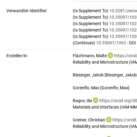
Verwandter Identifier:
(Is Supplement To)
10.5281/zeno
(Is Supplement To)
10.35097/103
(Is Supplement To)
10.35097/102
(Is Supplement To)
10.35097/102
(Is Supplement To)
10.35097/103
(Continues)
10.35097/1093
- DOI
Ersteller/in:
Flachmann, Malte
https://orc
Reliability and Microstructure (IA
Biesinger, Jakob
[Biesinger, Jakob
Gorenflo, Max
[Gorenflo, Max]
Bagov, Ilia
https://orcid.org/
Materials and Interfaces (IAM-MM
Greiner, Christian
https://orc
Reliability and Microstructure (IA