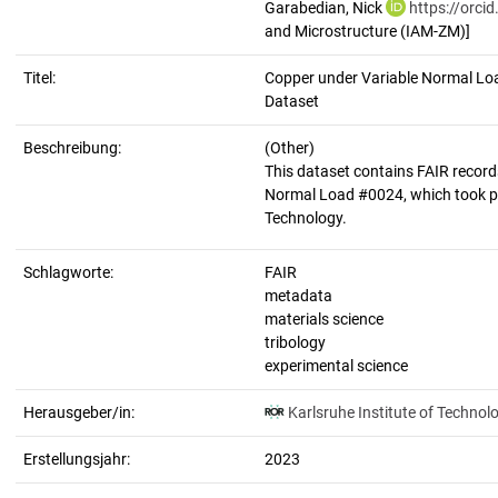
Garabedian, Nick
https://orc
and Microstructure (IAM-ZM)]
Titel:
Copper under Variable Normal Load
Dataset
Beschreibung:
(Other)
This dataset contains FAIR record
Normal Load #0024, which took pla
Schlagworte:
FAIR
metadata
materials science
tribology
experimental science
Herausgeber/in:
Karlsruhe Institute of Technol
Erstellungsjahr:
2023