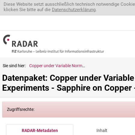
Direkt zum Inhalt
Diese Website setzt ausschließlich technisch notwendige Cookie
klicken Sie bitte auf die
Datenschutzerklärung
.
Sie sind hier:
Copper under Variable Normal Load n0024 - Tribological Experiments - Sapphire on Copper - FAIR Dataset
Datenpaket: Copper under Variable 
Experiments - Sapphire on Copper 
Zugriffsrechte:
RADAR-Metadaten
Inhalt